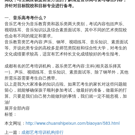
并针对目标院校和目标专业进行备考。
一、
音乐高考考什么？
音乐艺考分为音乐教育类和器乐类两大类别，考试内容包括声乐、
视唱练耳、音乐知识以及综合素质面试等。其中不同的艺术类院校
也会有不同的规定和要求。
音乐教育类艺考内容:声乐、钢琴、视唱练耳、音乐知识、素质面试
等。开设此类专业的高校多是师范类院校和综合性大学，对考生的
文化成绩要求较高，适宜有艺术特长文化成绩较好的考生报考。
成都有名的艺考培训机构，器乐类艺考内容:主科(相关器乐择其
一)、声乐、视唱练耳、音乐知识、素质面试等。除了钢琴外，其他
所需乐器需要考生自己携带。
以上是我为大家准备的知识点啦。如果艺考生的家长对这些问题能
留心，就能够确保孩子顺利参加考试，做最好的准备，做最坏的打
算。只要是我们自己努力能做到的事情，我们就一定不能忽视，加
油!
展开全部内容
标签：
本文网址：
http://www.chuanshipeixun.com/biaoyan/583.html
上一篇：
成都艺考培训机构排行